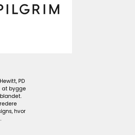
Hewitt, PD
på at bygge
blandet.
bredere
gns, hvor
.