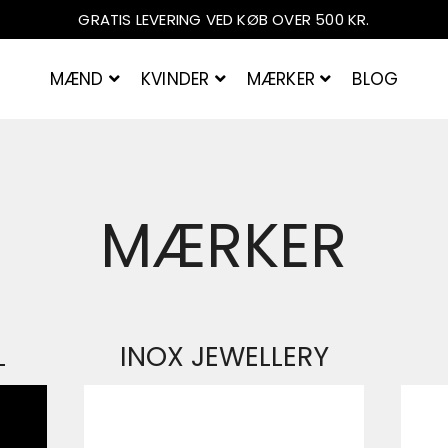
GRATIS LEVERING VED KØB OVER 500 KR.
MÆND
KVINDER
MÆRKER
BLOG
AMERIKANSKE
MATERIALE
MATERIALE
POPULÆ
GAVE
GAVE
l
Inox Jewellery
Guld
Guld
Paul Hew
Gavekor
Gavekor
MÆRKER
Sølv
Sølv
Pilgrim
Rosenguld
Rosenguld
Læder
Marmor
Denim
Rhodium
L
INOX JEWELLERY