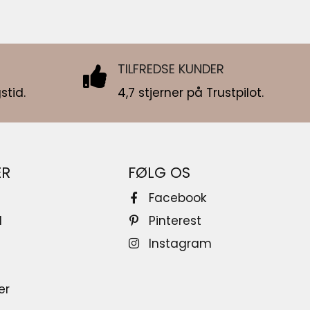
TILFREDSE KUNDER
stid.
4,7 stjerner på Trustpilot.
ER
FØLG OS
Facebook
d
Pinterest
Instagram
er