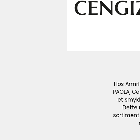
Hos Armri
PAOLA, Cen
et smyk
Dette 
sortimen