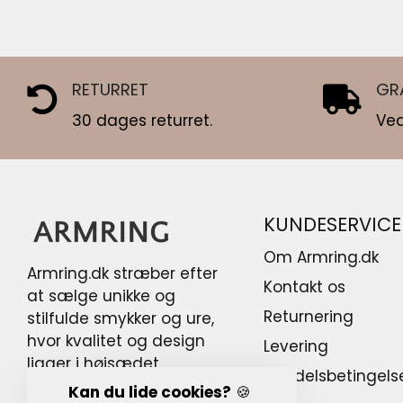
RETURRET
GR
30 dages returret.
Ved
KUNDESERVICE
Om Armring.dk
Armring.dk stræber efter
Kontakt os
at sælge unikke og
Returnering
stilfulde smykker og ure,
hvor kvalitet og design
Levering
ligger i højsædet.
Handelsbetingels
Kan du lide cookies?
🍪
armringdk@gmail.com