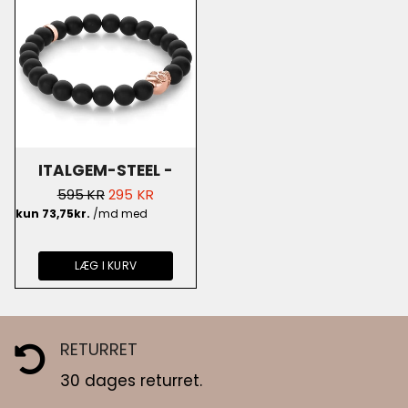
ITALGEM-STEEL -
NORMALPRIS
UDSALGSPRIS
595 KR
295 KR
MORTA (ONYX
GEMSTONE PERLER)
LÆG I KURV
BB-110
RETURRET
30 dages returret.