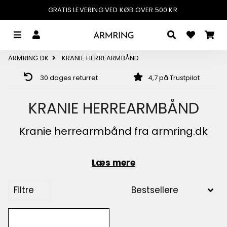
GRATIS LEVERING VED KØB OVER 500 KR.
MENU
LOG IND
SØG
IN
ARMRING.DK
KRANIE HERREARMBÅND
30 dages returret
4,7 på Trustpilot
KRANIE HERREARMBÅND
Kranie herrearmbånd fra armring.dk
Læs mere
Filtre