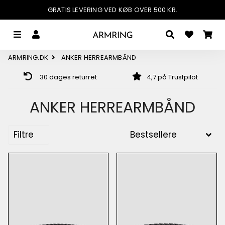
GRATIS LEVERING VED KØB OVER 500 KR.
MENU
LOG IND
SØG
IN
ARMRING.DK
ANKER HERREARMBÅND
30 dages returret
4,7 på Trustpilot
ANKER HERREARMBÅND
Filtre