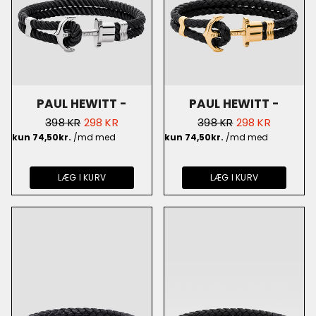
PAUL HEWITT -
PAUL HEWITT -
NORMALPRIS
UDSALGSPRIS
NORMALPRIS
UDSALGSPRIS
398 KR
298 KR
398 KR
298 KR
ANCHOR PHREP NYLON
ANCHOR PHREP
SORT/SØLV - PH-PH-
GULDBELAGT/SORT -
N-S-B
PH-PH-L-G-B