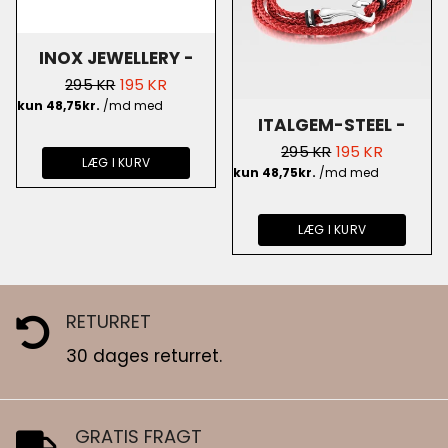
INOX JEWELLERY -
NORMALPRIS
UDSALGSPRIS
295 KR
195 KR
SORT ANKER - BR2282
ITALGEM-STEEL -
NORMALPRIS
UDSALGSPRIS
295 KR
195 KR
LÆG I KURV
KAT'SH - SCB15
LÆG I KURV
RETURRET
30 dages returret.
GRATIS FRAGT