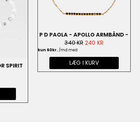
P D PAOLA - APOLLO ARMBÅND -
NORMALPRIS
340 KR
UDSALGSPRIS
240 KR
18K GULDBELÆGNING
LÆG I KURV
R SPIRIT
GSPRIS
R
R - PH-