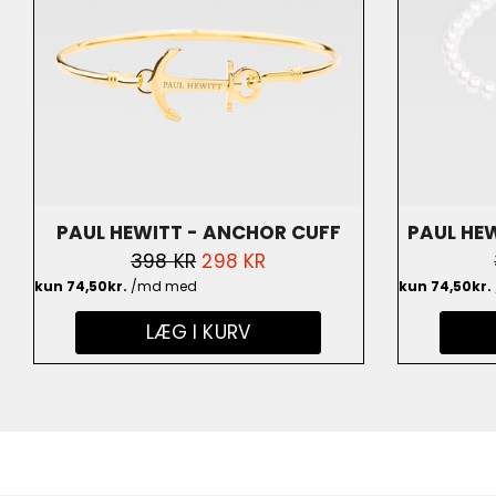
PAUL HEWITT - ANCHOR CUFF
PAUL HEW
NORMALPRIS
398 KR
UDSALGSPRIS
298 KR
GULDBELAGT - PH-BA-A-G