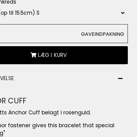
mkreds
GAVEINDPAKNING
LÆG I KURV
IVELSE
R CUFF
tts Anchor Cuff belagt i rosenguld.
or fastener gives this bracelet that special
g"