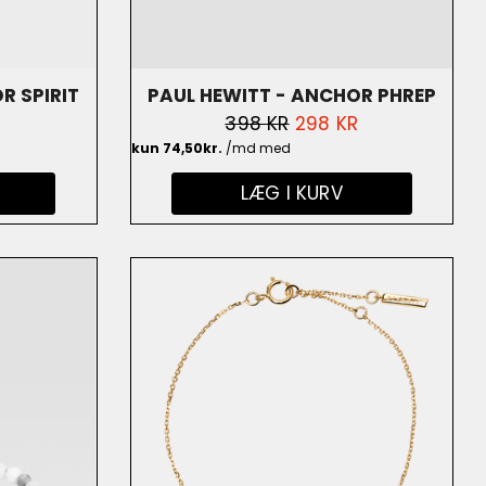
R SPIRIT
PAUL HEWITT - ANCHOR PHREP
GSPRIS
R
NORMALPRIS
398 KR
UDSALGSPRIS
298 KR
PERLER -
GULDBELAGT/SORT - PH-PH-L-G-
B