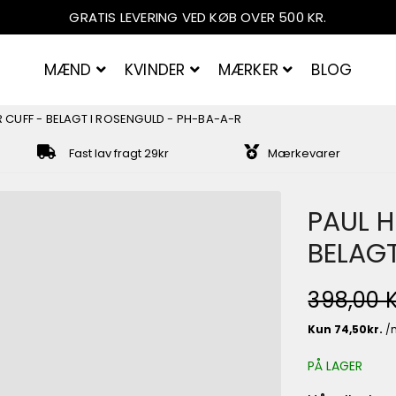
GRATIS LEVERING VED KØB OVER 500 KR.
MÆND
KVINDER
MÆRKER
BLOG
 CUFF - BELAGT I ROSENGULD - PH-BA-A-R
AMERIKANSKE
MATERIALE
MATERIALE
POPULÆ
GAVE
GAVE
Fast lav fragt 29kr
Mærkevarer
l
Inox Jewellery
Guld
Guld
Paul Hew
Gavekor
Gavekor
Sølv
Sølv
Pilgrim
PAUL H
Rosenguld
Rosenguld
BELAGT
Læder
Marmor
398,00 
Denim
Rhodium
NORMALPRI
UDSALGSPR
PÅ LAGER