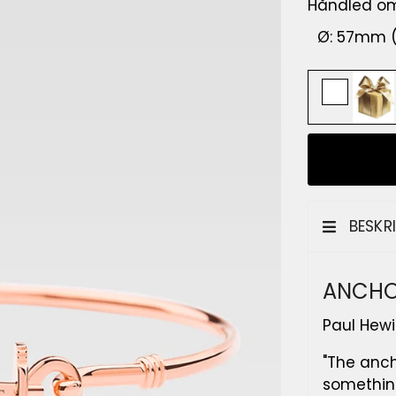
Håndled o
BESKR
ANCHO
Paul Hewi
"The anch
somethin