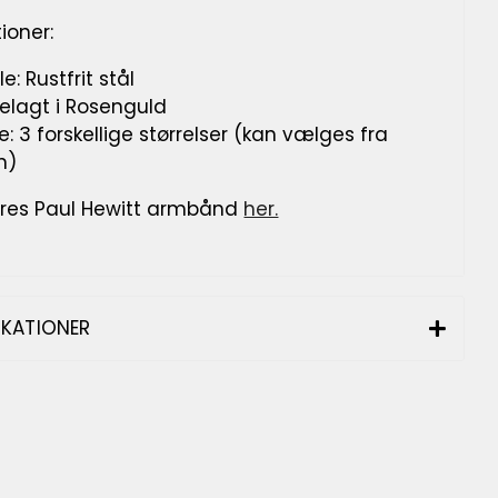
ioner:
le:
Rustfrit
stål
elagt i Roseng
uld
e:
3 forskellige størrelser (kan vælges fra
n)
ores P
aul Hewitt
armbånd
her.
IKATIONER