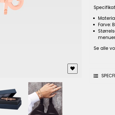
Specifikat
Materia
Farve:
B
Størrels
menue
Se alle v
SPECF