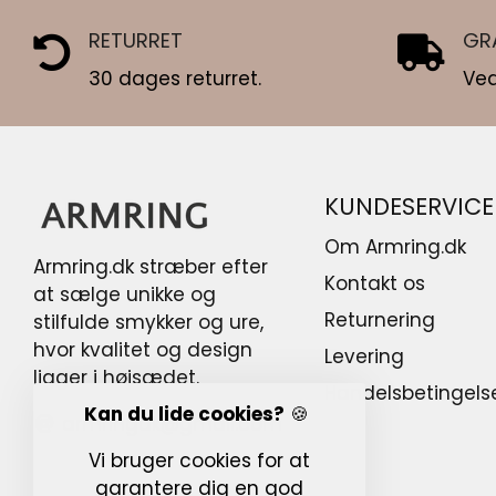
RETURRET
GR
30 dages returret.
Ved
KUNDESERVICE
Om Armring.dk
Armring.dk stræber efter
Kontakt os
at sælge unikke og
Returnering
stilfulde smykker og ure,
hvor kvalitet og design
Levering
ligger i højsædet.
Handelsbetingels
Kan du lide cookies?
🍪
armringdk@gmail.com
Vi bruger cookies for at
garantere dig en god