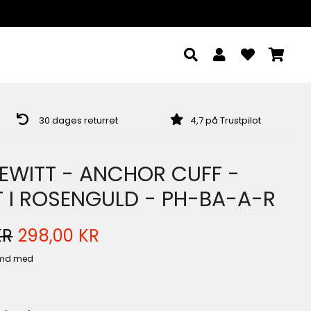
SØG
LOG IND
IND
RE
30 dages returret
4,7 på Trustpilot
itt
t
t
EWITT - ANCHOR CUFF -
 I ROSENGULD - PH-BA-A-R
KR
298,00 KR
S
IS