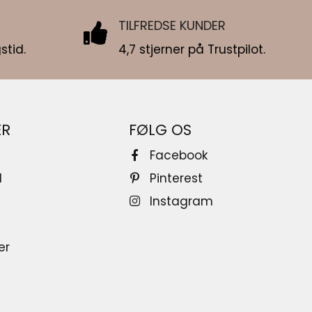
TILFREDSE KUNDER
stid.
4,7 stjerner på Trustpilot.
ER
FØLG OS
Facebook
d
Pinterest
Instagram
er