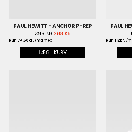
PAUL HEWITT - ANCHOR PHREP
PAUL HE
NORMALPRIS
398 KR
UDSALGSPRIS
298 KR
NYLON SORT/SØLV - PH-PH-N-S-
BELAGT 
B