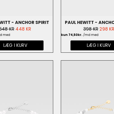
WITT - ANCHOR SPIRIT
PAUL HEWITT - ANCHO
NORMALPRIS
548 KR
UDSALGSPRIS
448 KR
NORMALPRIS
398 KR
UDSAL
298 K
I 18K ROSENGULD - PH-
BELAGT I ROSENGULD/
LÆG I KURV
LÆG I KURV
AB-R
PH-ABB-R-P