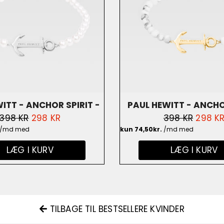
ITT - ANCHOR SPIRIT -
PAUL HEWITT - ANCHO
NORMALPRIS
398 KR
UDSALGSPRIS
298 KR
NORMALPRIS
398 KR
UDSAL
298 K
PH-ABB-S-P
GULDBELAGT/MARMO
LÆG I KURV
LÆG I KURV
ABB-G-M
TILBAGE TIL BESTSELLERE KVINDER